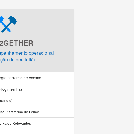
2GETHER
mpanhamento operacional
ação do seu leilão
nograma/Termo de Adesão
(login/senha)
remoto)
na Plataforma do Leilão
 e Fatos Relevantes