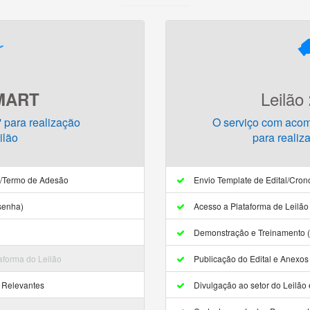
Leilão
MART
e' para realização
O serviço com aco
ilão
para realiz
a/Termo de Adesão
Envio Template de Edital/Cro
senha)
Acesso a Plataforma de Leilão 
)
Demonstração e Treinamento (
aforma do Leilão
Publicação do Edital e Anexos 
s Relevantes
Divulgação ao setor do Leilão