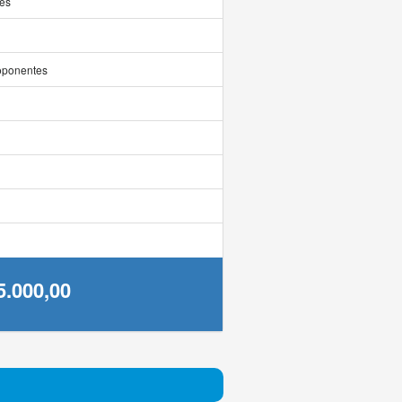
es
oponentes
5.000,00